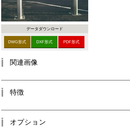
データダウンロード
DWG形式
DXF形式
PDF形式
関連画像
特徴
オプション