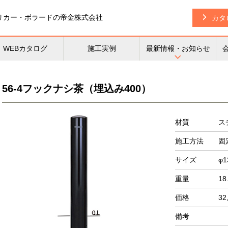
リカー・
ボラードの帝金株式会社
カタ
WEBカタログ
施工実例
最新情報・お知らせ
56-4フックナシ茶（埋込み400）
材質
ス
施工方法
固
サイズ
φ1
重量
18
価格
32
備考