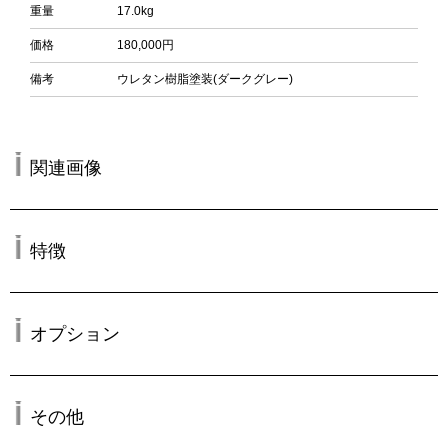
重量
17.0kg
価格
180,000円
備考
ウレタン樹脂塗装(ダークグレー)
関連画像
特徴
オプション
その他