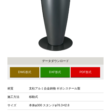
データダウンロード
DWG形式
DXF形式
PDF形式
材質
支柱アルミ合金鋳物 ギボシスチール製
施工方法
移動式
サイズ
本体φ300 スタンドφ76.3×t2.8