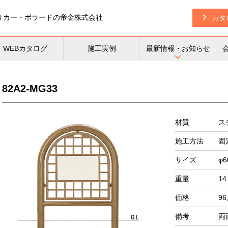
リカー・
ボラードの帝金株式会社
カタ
WEBカタログ
施工実例
最新情報・お知らせ
82A2-MG33
材質
ス
施工方法
固
サイズ
φ6
重量
14
価格
96
備考
両