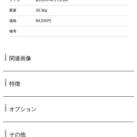
サイズ
φ139.8×t4.5 H1500
重量
30.3kg
価格
89,500円
備考
関連画像
特徴
オプション
その他