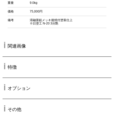
重量
9.0kg
価格
75,000円
備考
溶融亜鉛メッキ後焼付塗装仕上
※日塗工 N-20 3分艶
関連画像
特徴
オプション
その他