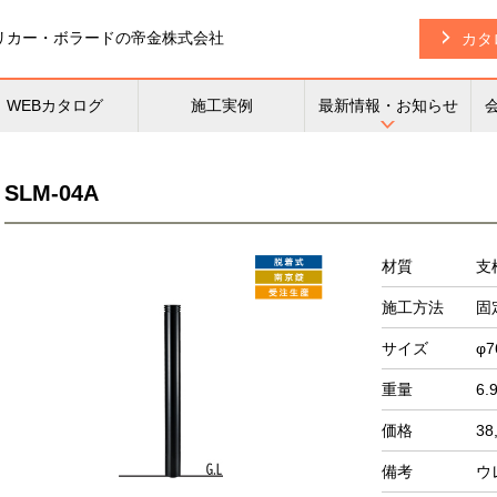
リカー・
ボラードの帝金株式会社
カタ
WEBカタログ
施工実例
最新情報・お知らせ
SLM-04A
材質
支
施工方法
固
サイズ
φ7
重量
6.
価格
38
備考
ウ