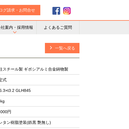
ログ請求・お問合せ
会社案内・採用情報
よくあるご質問
一覧へ戻る
柱スチール製 ギボシアルミ合金鋳物製
定式
6.3×t3.2 GLH845
9kg
,000円
レタン樹脂塗装(鉄黒 艶無し)