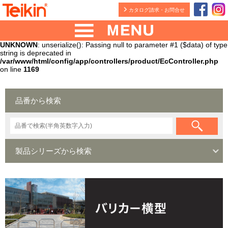
カタログ請求・お問合せ
UNKNOWN
: unserialize(): Passing null to parameter #1 ($data) of type
string is deprecated in
/var/www/html/config/app/controllers/product/EcController.php
on line
1169
品番から検索
製品シリーズから検索