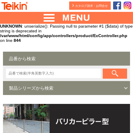
カタログ請求・お問合せ
UNKNOWN
: unserialize(): Passing null to parameter #1 ($data) of type
string is deprecated in
/var/www/html/config/app/controllers/product/EcController.php
on line
844
品番から検索
製品シリーズから検索